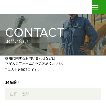
株
モ
式
ー
会
ダ
社
ル
八
CONTACT
を
幡
開
建
く
設
お問い合わせ
採用に関するお問い合わせなどは
下記入力フォームからご連絡ください。
*
は入力必須項目です。
お名前
*